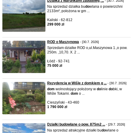
Działka z warunkami zabudowy, ...
- [30.7. 2026]
Na sprzedaż działka bu
do
wlana o powierzchni
2133m², położona w gm ...
Kaliski - 62-812
299 000 zł
ROD o Maszynowa
- [30.7. 2026]
Sprzedam dzialke ROD o,ul.Maszynowa 1.,o pow.
250m. ,10,70. X. 2 ...
Łódź - 92-741
75 000 zł
Rezydencja w Wiśle z domkiem g ...
- [30.7. 2026]
do
m
wolnostojący położony w
do
linie
do
bki, w
Wiśle Tokarni.
do
m
o ...
Cieszyński - 43-460
1 790 000 zł
Działki budowlane o pow. 875m2 ...
- [29.7. 2026]
Na sprzedaż atrakcyjne działki bu
do
wlane o