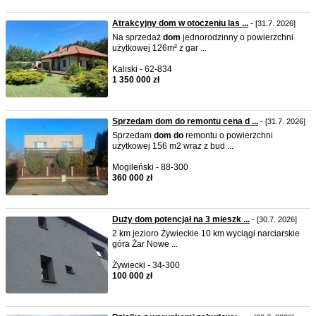
Atrakcyjny dom w otoczeniu las ...
- [31.7. 2026]
Na sprzedaż
do
m
jednorodzinny o powierzchni
użytkowej 126m² z gar ...
Kaliski - 62-834
1 350 000 zł
Sprzedam dom do remontu cena d ...
- [31.7. 2026]
Sprzedam
do
m
do
remontu o powierzchni
użytkowej 156 m2 wraz z bud ...
Mogileński - 88-300
360 000 zł
Duży dom potencjał na 3 mieszk ...
- [30.7. 2026]
2 km jezioro Żywieckie 10 km wyciągi narciarskie
góra Żar Nowe ...
Żywiecki - 34-300
100 000 zł