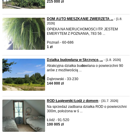
215 000 zł
DOM AUTO MIESZKANIE ZWIERZETA ...
- [1.8.
2026]
OPIEKA NA NIERUCHOMOSCI ITP. JESTEM
EMERYTEM Z POZNANIA, 783 56 ...
Poznań - 60-686
1 zł
Działka budowlana w Skrzynce, ...
- [1.8. 2026]
Atrakcyjna działka bu
do
wlana o powierzchni 90
arów z możliwością ...
Dąbrowski - 33-230
144 000 zł
ROD Łagiewniki Łodż z domem
- [31.7. 2026]
Na sprzedaż zadbana działka ROD o powierzchni
300m, położona w ś ...
Łódź - 91-520
100 005 zł