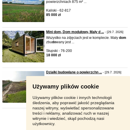
powierzchniach 875 m² ...
Kaliski - 62-817
85 000 zł
Mini dom, Dom modułowy, Mały d ...
- [29.7. 2026]
Wszystko na zdjęciach jest w komplecie. Mały
do
m
zbu
do
wany jest ...
Słupski - 76-200
18 000 zł
Działki budowlane o powierzchn ...
- [29.7. 2026]
Przedmiotem sprzedaży są działki bu
do
wlane o
powierzchni od 810m2 ...
Używamy plików cookie
Kalisz - 62-800
259 200 zł
Używamy plików cookie i innych technologii
śledzenia, aby poprawić jakość przeglądania
naszej witryny, wyświetlać spersonalizowane
treści i reklamy, analizować ruch w naszej
Strona:
1
2
3
Następna
witrynie i wiedzieć, skąd pochodzą nasi
użytkownicy.