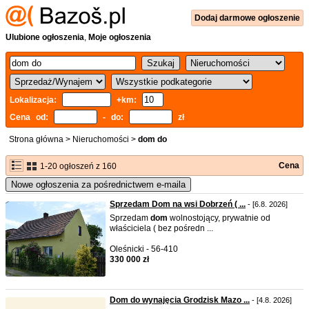
Dodaj
darmowe
ogłoszenie
Ulubione ogłoszenia
,
Moje ogłoszenia
Lokalizacja:
+km:
Cena od:
- do:
zł
Strona główna
>
Nieruchomości
>
dom do
Cena
1-20 ogłoszeń z 160
Nowe ogłoszenia za pośrednictwem e-maila
Sprzedam Dom na wsi Dobrzeń ( ...
- [6.8. 2026]
Sprzedam
do
m
wolnostojący, prywatnie od
właściciela ( bez pośredn ...
Oleśnicki - 56-410
330 000 zł
Dom do wynajęcia Grodzisk Mazo ...
- [4.8. 2026]