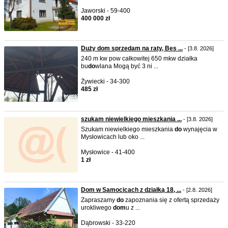
Jaworski - 59-400
400 000 zł
Duży dom sprzedam na raty, Bes ...
- [3.8. 2026]
240 m kw pow całkowitej 650 mkw działka
bu
do
wlana Mogą być 3 ni ...
Żywiecki - 34-300
485 zł
szukam niewielkiego mieszkania ...
- [3.8. 2026]
Szukam niewielkiego mieszkania
do
wynajęcia w
Mysłowicach lub oko ...
Mysłowice - 41-400
1 zł
Dom w Samocicach z działką 18, ...
- [2.8. 2026]
Zapraszamy
do
zapoznania się z ofertą sprzedaży
urokliwego
do
m
u z ...
Dąbrowski - 33-220