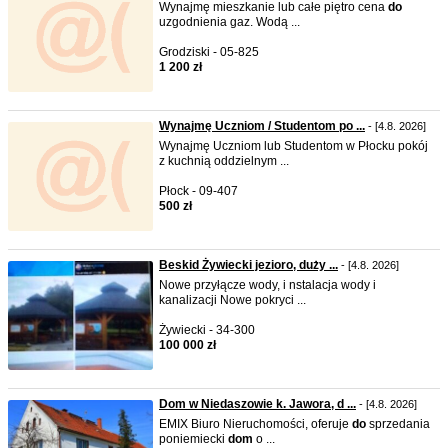
Wynajmę mieszkanie lub całe piętro cena
do
uzgodnienia gaz. Wodą ...
Grodziski - 05-825
1 200 zł
Wynajmę Uczniom / Studentom po ...
- [4.8. 2026]
Wynajmę Uczniom lub Studentom w Płocku pokój
z kuchnią oddzielnym ...
Płock - 09-407
500 zł
Beskid Żywiecki jezioro, duży ...
- [4.8. 2026]
Nowe przyłącze wody, i nstalacja wody i
kanalizacji Nowe pokryci ...
Żywiecki - 34-300
100 000 zł
Dom w Niedaszowie k. Jawora, d ...
- [4.8. 2026]
EMIX Biuro Nieruchomości, oferuje
do
sprzedania
poniemiecki
do
m
o ...