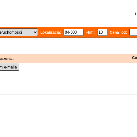
U
Lokalizacja:
+km:
Cena od:
Ce
oszenia.
m e-maila