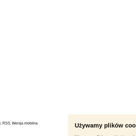
i
,
RSS
,
Używamy plików coo