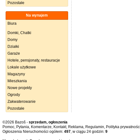
Pozostałe
Na wynajem
Biura
Domki, Chatki
Domy
Działki
Garaże
Hotele, pensjonaty, restauracje
Lokale użytkowe
Magazyny
Mieszkania
Nowe projekty
Ogrody
Zakwaterowanie
Pozostałe
©2026 Bazoš -
sprzedam, ogłoszenia
Pomoc
,
Pytania
,
Komentarze
,
Kontakt
,
Reklama
,
Regulamin
,
Polityka prywatnośc
Ogłoszenia Nieruchomości ogółem:
497
, w ciągu 24 godzin:
9