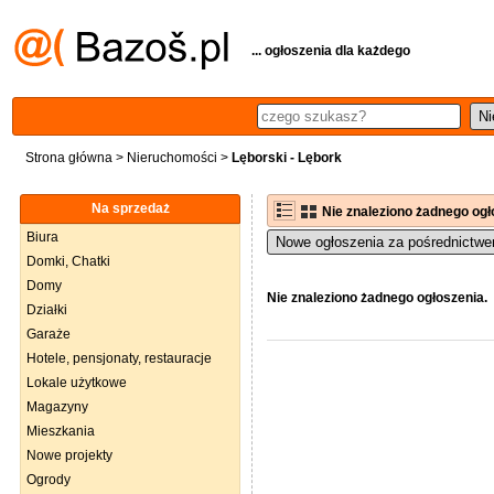
... ogłoszenia dla każdego
Strona główna
>
Nieruchomości
>
Lęborski - Lębork
Na sprzedaż
Nie znaleziono żadnego ogł
Biura
Nowe ogłoszenia za pośrednictwe
Domki, Chatki
Domy
Nie znaleziono żadnego ogłoszenia.
Działki
Garaże
Hotele, pensjonaty, restauracje
Lokale użytkowe
Magazyny
Mieszkania
Nowe projekty
Ogrody