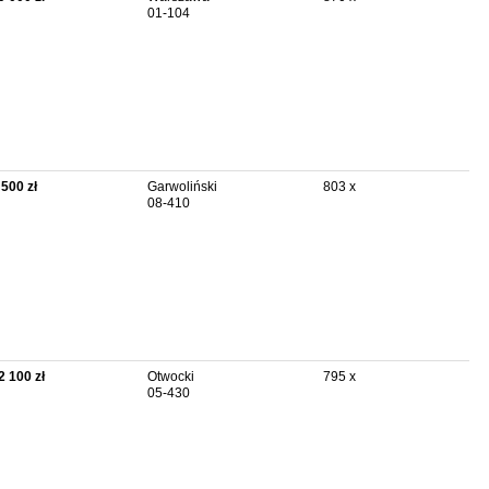
01-104
 500 zł
Garwoliński
803 x
08-410
2 100 zł
Otwocki
795 x
05-430