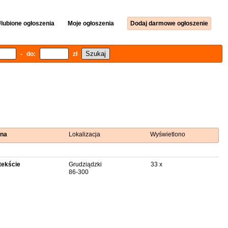
lubione ogłoszenia
Moje ogłoszenia
Dodaj darmowe ogłoszenie
- do:
zł
na
Lokalizacja
Wyświetlono
tekście
Grudziądzki
33 x
86-300