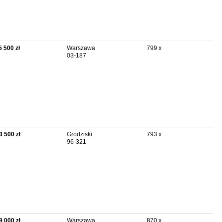
5 500 zł
Warszawa
799 x
03-187
3 500 zł
Grodziski
793 x
96-321
9 000 zł
Warszawa
870 x