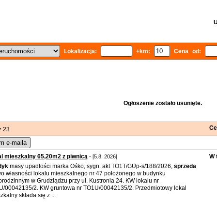
U
Lokalizacja:
+km:
Cena od:
Ogłoszenie zostało usunięte.
Ce
z 23
m e-maila
l mieszkalny 65,20m2 z piwnicą
W 
- [5.8. 2026]
dyk
masy upadłości marka Ośko, sygn. akt TO1T/GUp-s/188/2026,
sprzeda
o własności lokalu mieszkalnego nr 47 położonego w budynku
orodzinnym w Grudziądzu przy ul. Kustronia 24. KW lokalu nr
/00042135/2. KW gruntowa nr TO1U/00042135/2. Przedmiotowy lokal
zkalny składa się z ...