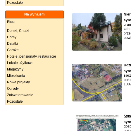
Pozostałe
Na wynajem
Nier
syn
Biura
grun
zabu
Domki, Chatki
prze
Domy
powi
Działki
Garaże
Hotele, pensjonaty, restauracje
Lokale użytkowe
Udzi
Magazyny
syn
spr
Mieszkania
poło
Nowe projekty
1087
Ogrody
Zakwaterowanie
Pozostałe
Synd
syn
gos
poło