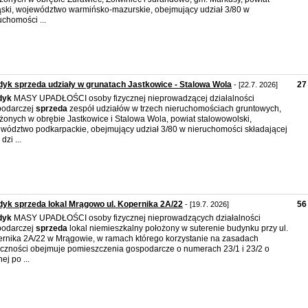
ąski, województwo warmińsko-mazurskie, obejmujący udział 3/80 w
uchomości ...
yk sprzeda udziały w grunatach Jastkowice - Stalowa Wola
27
- [22.7. 2026]
dyk
MASY UPADŁOŚCI osoby fizycznej nieprowadzącej działalności
podarczej
sprzeda
zespół udziałów w trzech nieruchomościach gruntowych,
żonych w obrębie Jastkowice i Stalowa Wola, powiat stalowowolski,
wództwo podkarpackie, obejmujący udział 3/80 w nieruchomości składającej
 dzi ...
yk sprzeda lokal Mrągowo ul. Kopernika 2A/22
56
- [19.7. 2026]
dyk
MASY UPADŁOŚCI osoby fizycznej nieprowadzących działalności
podarczej
sprzeda
lokal niemieszkalny położony w suterenie budynku przy ul.
rnika 2A/22 w Mrągowie, w ramach którego korzystanie na zasadach
czności obejmuje pomieszczenia gospodarcze o numerach 23/1 i 23/2 o
ej po ...