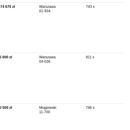
474 670 zł
Warszawa
793 x
01-934
5 000 zł
Warszawa
811 x
04-036
0 500 zł
Mrągowski
786 x
11-700