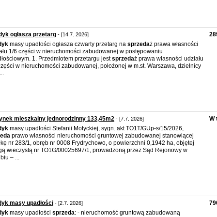
yk ogłasza przetarg
28
- [14.7. 2026]
dyk
masy upadłości ogłasza czwarty przetarg na
sprzeda
ż prawa własności
ału 1/6 części w nieruchomości zabudowanej w postępowaniu
łościowym. 1. Przedmiotem przetargu jest
sprzeda
ż prawa własności udziału
części w nieruchomości zabudowanej, położonej w m.st. Warszawa, dzielnicy
..
ynek mieszkalny jednorodzinny 133,45m2
W 
- [7.7. 2026]
dyk
masy upadłości Stefanii Motyckiej, sygn. akt TO1T/GUp-s/15/2026,
zeda
prawo własności nieruchomości gruntowej zabudowanej stanowiącej
łkę nr 283/1, obręb nr 0008 Frydrychowo, o powierzchni 0,1942 ha, objętej
gą wieczystą nr TO1G/00025697/1, prowadzoną przez Sąd Rejonowy w
iu – ...
dyk masy upadłości
79
- [2.7. 2026]
dyk
masy upadłości
sprzeda
: - nieruchomość gruntową zabudowaną