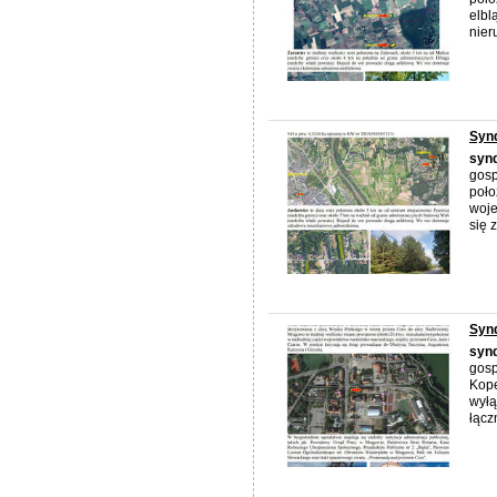
elbl
nier
Synd
syn
gos
poło
woje
się z
Synd
syn
gos
Kope
wyłą
łączn