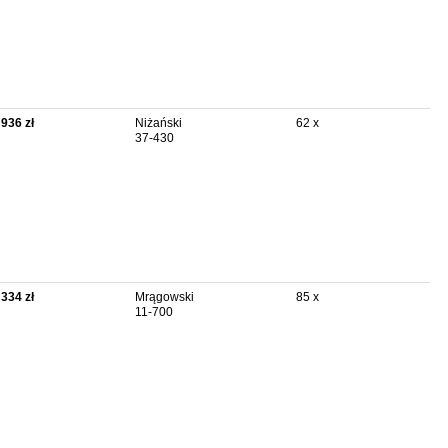
 936 zł
Niżański
62 x
37-430
 334 zł
Mrągowski
85 x
11-700