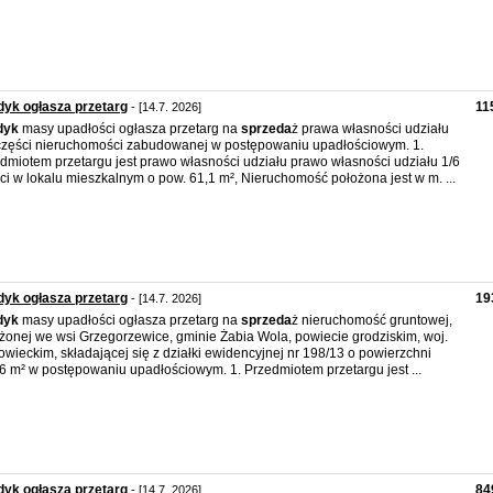
yk ogłasza przetarg
11
- [14.7. 2026]
dyk
masy upadłości ogłasza przetarg na
sprzeda
ż prawa własności udziału
części nieruchomości zabudowanej w postępowaniu upadłościowym. 1.
dmiotem przetargu jest prawo własności udziału prawo własności udziału 1/6
ci w lokalu mieszkalnym o pow. 61,1 m², Nieruchomość położona jest w m. ...
yk ogłasza przetarg
19
- [14.7. 2026]
dyk
masy upadłości ogłasza przetarg na
sprzeda
ż nieruchomość gruntowej,
żonej we wsi Grzegorzewice, gminie Żabia Wola, powiecie grodziskim, woj.
wieckim, składającej się z działki ewidencyjnej nr 198/13 o powierzchni
6 m² w postępowaniu upadłościowym. 1. Przedmiotem przetargu jest ...
yk ogłasza przetarg
84
- [14.7. 2026]