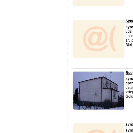
Synd
syn
udzi
upad
1/6 
Biel .
Bud
syn
spr
dzia
księ
Golub
syn
syn