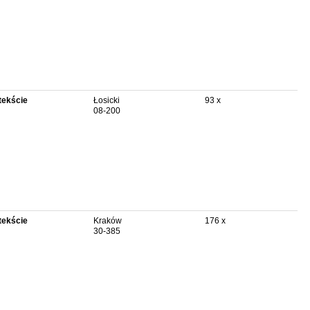
tekście
Łosicki
93 x
08-200
tekście
Kraków
176 x
30-385