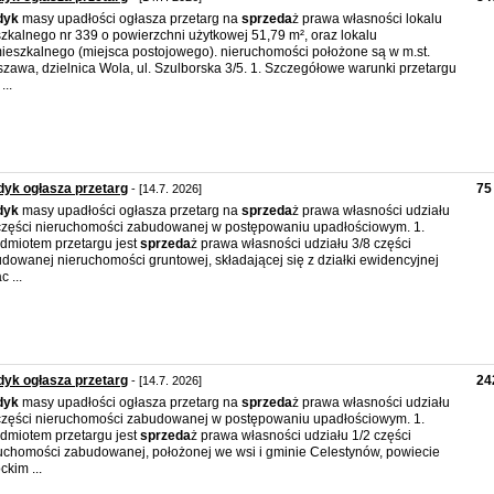
dyk
masy upadłości ogłasza przetarg na
sprzeda
ż prawa własności lokalu
zkalnego nr 339 o powierzchni użytkowej 51,79 m², oraz lokalu
ieszkalnego (miejsca postojowego). nieruchomości położone są w m.st.
zawa, dzielnica Wola, ul. Szulborska 3/5. 1. Szczegółowe warunki przetargu
...
yk ogłasza przetarg
75
- [14.7. 2026]
dyk
masy upadłości ogłasza przetarg na
sprzeda
ż prawa własności udziału
części nieruchomości zabudowanej w postępowaniu upadłościowym. 1.
dmiotem przetargu jest
sprzeda
ż prawa własności udziału 3/8 części
dowanej nieruchomości gruntowej, składającej się z działki ewidencyjnej
 ...
yk ogłasza przetarg
24
- [14.7. 2026]
dyk
masy upadłości ogłasza przetarg na
sprzeda
ż prawa własności udziału
części nieruchomości zabudowanej w postępowaniu upadłościowym. 1.
dmiotem przetargu jest
sprzeda
ż prawa własności udziału 1/2 części
uchomości zabudowanej, położonej we wsi i gminie Celestynów, powiecie
ckim ...