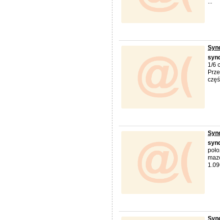
...
Synd
syn
1/6 
Prze
częś
Synd
syn
poło
mazo
1.09
Synd