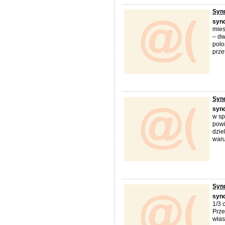
Synd
syn
mies
– dw
poło
przet
Synd
syn
w sp
powi
dzie
waru
Synd
syn
1/3 
Prze
włas