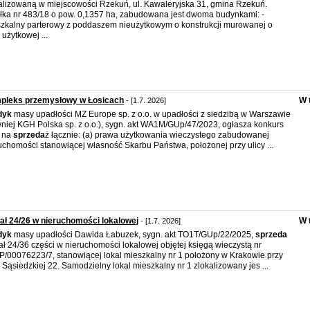
alizowaną w miejscowości Rzekuń, ul. Kawaleryjska 31, gmina Rzekuń.
łka nr 483/18 o pow. 0,1357 ha, zabudowana jest dwoma budynkami: -
zkalny parterowy z poddaszem nieużytkowym o konstrukcji murowanej o
 użytkowej ...
pleks przemysłowy w Łosicach
W 
- [1.7. 2026]
dyk
masy upadłości MZ Europe sp. z o.o. w upadłości z siedzibą w Warszawie
niej KGH Polska sp. z o.o.), sygn. akt WA1M/GUp/47/2023, ogłasza konkurs
t na
sprzeda
ż łącznie: (a) prawa użytkowania wieczystego zabudowanej
uchomości stanowiącej własność Skarbu Państwa, położonej przy ulicy ...
ał 24/26 w nieruchomości lokalowej
W 
- [1.7. 2026]
dyk
masy upadłości Dawida Łabuzek, sygn. akt TO1T/GUp/22/2025,
sprzeda
ał 24/36 części w nieruchomości lokalowej objętej księgą wieczystą nr
/00076223/7, stanowiącej lokal mieszkalny nr 1 położony w Krakowie przy
y Sąsiedzkiej 22. Samodzielny lokal mieszkalny nr 1 zlokalizowany jes ...