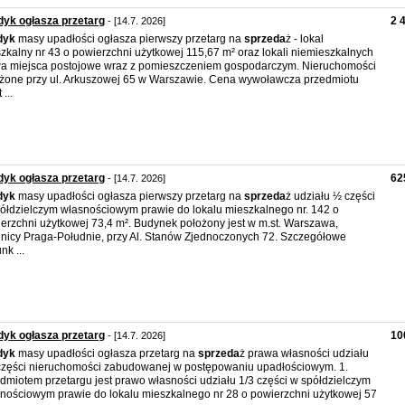
yk ogłasza przetarg
2 
- [14.7. 2026]
dyk
masy upadłości ogłasza pierwszy przetarg na
sprzeda
ż - lokal
zkalny nr 43 o powierzchni użytkowej 115,67 m² oraz lokali niemieszkalnych
a miejsca postojowe wraz z pomieszczeniem gospodarczym. Nieruchomości
żone przy ul. Arkuszowej 65 w Warszawie. Cena wywoławcza przedmiotu
 ...
yk ogłasza przetarg
62
- [14.7. 2026]
dyk
masy upadłości ogłasza pierwszy przetarg na
sprzeda
ż udziału ½ części
ółdzielczym własnościowym prawie do lokalu mieszkalnego nr. 142 o
erzchni użytkowej 73,4 m². Budynek położony jest w m.st. Warszawa,
lnicy Praga-Południe, przy Al. Stanów Zjednoczonych 72. Szczegółowe
nk ...
yk ogłasza przetarg
10
- [14.7. 2026]
dyk
masy upadłości ogłasza przetarg na
sprzeda
ż prawa własności udziału
części nieruchomości zabudowanej w postępowaniu upadłościowym. 1.
dmiotem przetargu jest prawo własności udziału 1/3 części w spółdzielczym
nościowym prawie do lokalu mieszkalnego nr 28 o powierzchni użytkowej 57