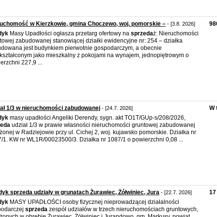
uchomość w Kierzkowie, gmina Choczewo, woj. pomorskie –
98
- [3.8. 2026]
dyk
Masy Upadłości ogłasza przetarg ofertowy na
sprzeda
ż: Nieruchomości
towej zabudowanej stanowiącej działki ewidencyjne nr: 254 – działka
dowana jest budynkiem pierwotnie gospodarczym, a obecnie
kształconym jako mieszkalny z pokojami na wynajem, jednopiętrowym o
erzchni 227,9 ...
ał 1/3 w nieruchomości zabudowanej
W 
- [24.7. 2026]
dyk
masy upadłości Angeliki Derendy, sygn. akt TO1T/GUp-s/208/2026,
zeda
udział 1/3 w prawie własności nieruchomości gruntowej zabudowanej
żonej w Radziejowie przy ul. Cichej 2, woj. kujawsko pomorskie. Działka nr
/1. KW nr WL1R/00023500/3. Działka nr 1087/1 o powierzchni 0,08 ...
yk sprzeda udziały w grunatach Żurawiec, Żółwiniec, Jura
17
- [22.7. 2026]
dyk
MASY UPADŁOŚCI osoby fizycznej nieprowadzącej działalności
podarczej
sprzeda
zespół udziałów w trzech nieruchomościach gruntowych,
żonych w obrębie Żurawiec, Żółwiniec i Jurandowo, gm. Markusy, powiat