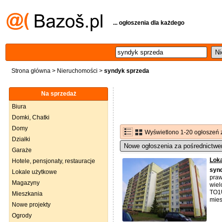
... ogłoszenia dla każdego
Strona główna
>
Nieruchomości
>
syndyk sprzeda
Na sprzedaż
Biura
Domki, Chatki
Domy
Wyświetlono 1-20 ogłoszeń 
Działki
Nowe ogłoszenia za pośrednictwe
Garaże
Loka
Hotele, pensjonaty, restauracje
syn
Lokale użytkowe
praw
Magazyny
wiel
TO1U
Mieszkania
mies
Nowe projekty
Ogrody