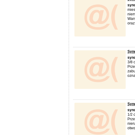
syn
mies
niem
Wars
oraz 
Synd
syn
3/8 
Prze
zabu
oznac
Synd
syn
1/2 
Prze
nier
otwo