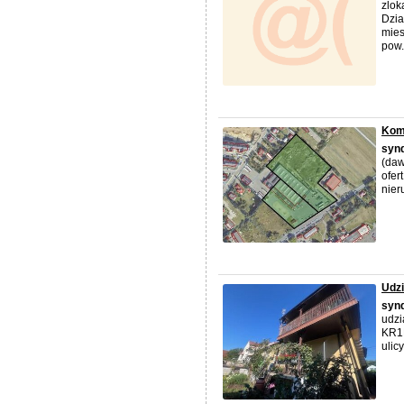
zlok
Dzia
mies
pow.
Kom
syn
(daw
ofer
nier
Udzi
syn
udzi
KR1P
ulic