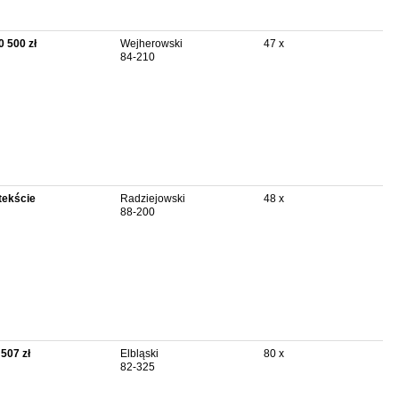
0 500 zł
Wejherowski
47 x
84-210
tekście
Radziejowski
48 x
88-200
 507 zł
Elbląski
80 x
82-325