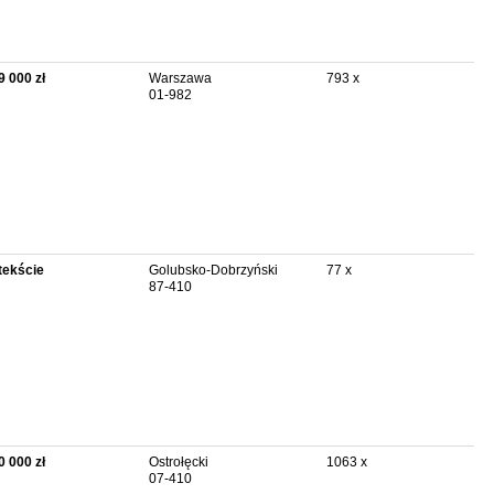
9 000 zł
Warszawa
793 x
01-982
tekście
Golubsko-Dobrzyński
77 x
87-410
0 000 zł
Ostrołęcki
1063 x
07-410