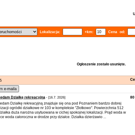
U
Lokalizacja:
+km:
Cena od:
Ogłoszenie zostało usunięte.
Ce
 5
m e-maila
edam Działkę rekreacyjną
80
- [16.7. 2026]
edam Działkę rekreacyjną znajduje się ona pod Poznaniem bardzo dobrej
lizacji ogródki działkowe nr 103 w kompleksie "Złotkowo". Powierzchnia 512
ziałka duża narożna usytuowana w cichej spokojnej lokalizacji. Prąd woda w
łce woda całoroczna w drodze przy działce. Działka dzierżawio ...