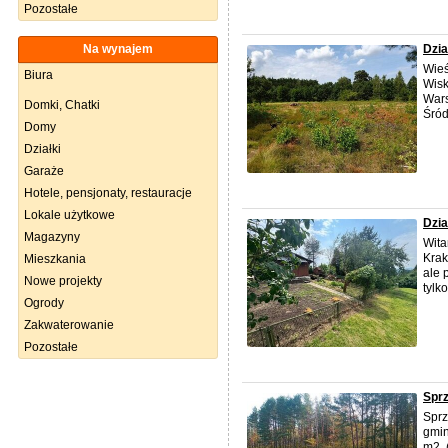
Pozostałe
Na wynajem
Dzia
Wieś
Biura
Wisk
Wars
Domki, Chatki
Śród
Domy
Działki
Garaże
Hotele, pensjonaty, restauracje
Lokale użytkowe
Dzia
Magazyny
Wita
Krak
Mieszkania
ale 
Nowe projekty
tylk
Ogrody
Zakwaterowanie
Pozostałe
Spr
Sprz
gmin
m2. 