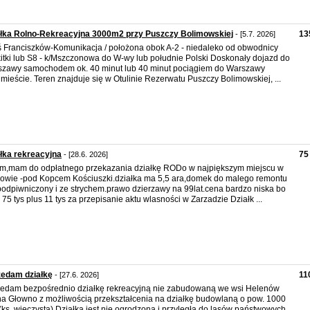
łka Rolno-Rekreacyjna 3000m2 przy Puszczy Bolimowskiej
13
- [5.7. 2026]
 Franciszków-Komunikacja / położona obok A-2 - niedaleko od obwodnicy
itki lub S8 - k/Mszczonowa do W-wy lub południe Polski Doskonały dojazd do
zawy samochodem ok. 40 minut lub 40 minut pociągiem do Warszawy
mieście. Teren znajduje się w Otulinie Rezerwatu Puszczy Bolimowskiej, ...
łka rekreacyjna
75
- [28.6. 2026]
m,mam do odpłatnego przekazania działkę RODo w najpiększym miejscu w
owie -pod Kopcem Kościuszki.działka ma 5,5 ara,domek do malego remontu
podpiwniczony i ze strychem.prawo dzierzawy na 99lat.cena bardzo niska bo
o 75 tys plus 11 tys za przepisanie aktu wlasności w Zarzadzie Działk ...
zedam działkę
11
- [27.6. 2026]
edam bezpośrednio działkę rekreacyjną nie zabudowaną we wsi Helenów
a Głowno z możliwością przekształcenia na działkę budowlaną o pow. 1000
(ks. wieczysta) Działka jest nie ogrodzona i przyległa do lasów państwowych.