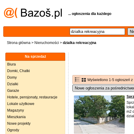
... ogłoszenia dla każdego
Strona główna
>
Nieruchomości
>
dzialka rekreacyjna
Na sprzedaż
Biura
Domki, Chatki
Domy
Wyświetlono 1-5 ogłoszeń z
Działki
Nowe ogłoszenia za pośrednictwe
Garaże
Sprz
Hotele, pensjonaty, restauracje
Sprz
Lokale użytkowe
loka
Magazyny
m2 d
dzia
Mieszkania
Nowe projekty
Ogrody