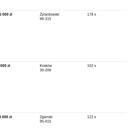
5 000 zł
Żyrardowski
178 x
96-315
 000 zł
Kraków
102 x
30-206
0 000 zł
Zgierski
122 x
95-015