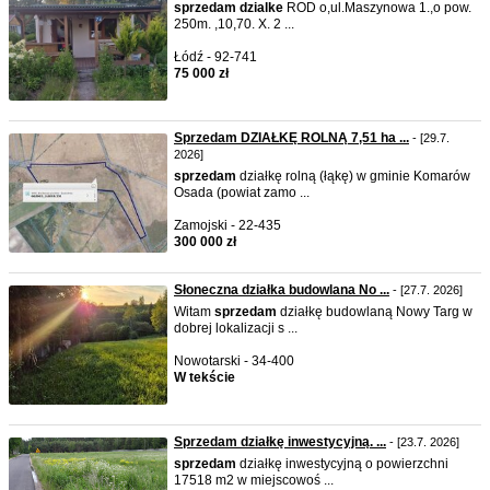
sprzedam
dzialke
ROD o,ul.Maszynowa 1.,o pow.
250m. ,10,70. X. 2 ...
Łódź - 92-741
75 000 zł
Sprzedam DZIAŁKĘ ROLNĄ 7,51 ha ...
- [29.7.
2026]
sprzedam
działkę rolną (łąkę) w gminie Komarów
Osada (powiat zamo ...
Zamojski - 22-435
300 000 zł
Słoneczna działka budowlana No ...
- [27.7. 2026]
Witam
sprzedam
działkę budowlaną Nowy Targ w
dobrej lokalizacji s ...
Nowotarski - 34-400
W tekście
Sprzedam działkę inwestycyjną. ...
- [23.7. 2026]
sprzedam
działkę inwestycyjną o powierzchni
17518 m2 w miejscowoś ...