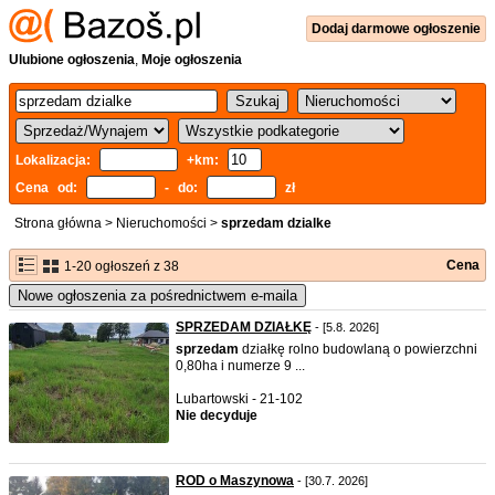
Dodaj
darmowe
ogłoszenie
Ulubione ogłoszenia
,
Moje ogłoszenia
Lokalizacja:
+km:
Cena od:
- do:
zł
Strona główna
>
Nieruchomości
>
sprzedam dzialke
Cena
1-20 ogłoszeń z 38
Nowe ogłoszenia za pośrednictwem e-maila
SPRZEDAM DZIAŁKĘ
- [5.8. 2026]
sprzedam
działkę rolno budowlaną o powierzchni
0,80ha i numerze 9 ...
Lubartowski - 21-102
Nie decyduje
ROD o Maszynowa
- [30.7. 2026]