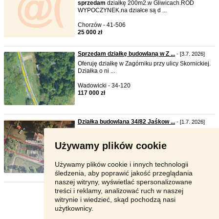
sprzedam
działkę 200m2.w Gliwicach.ROD
WYPOCZYNEK.na działce są d ...
Chorzów - 41-506
25 000 zł
Sprzedam działkę budowlaną w Z ...
- [3.7. 2026]
Oferuję działkę w Zagórniku przy ulicy Skornickiej.
Działka o ni ...
Wadowicki - 34-120
117 000 zł
Działka budowlana 34/82 Jaśkow ...
- [1.7. 2026]
Dzień Dobry
sprzedam
działkę budowlana w
Jaśkowie k. Pisza. Na c ...
Używamy plików cookie
Piski - 12-200
750 000 zł
Używamy plików cookie i innych technologii
śledzenia, aby poprawić jakość przeglądania
naszej witryny, wyświetlać spersonalizowane
treści i reklamy, analizować ruch w naszej
Strona:
1
2
Następna
witrynie i wiedzieć, skąd pochodzą nasi
użytkownicy.