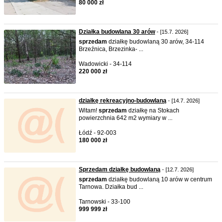
80 000 zł
Działka budowlana 30 arów
- [15.7. 2026]
sprzedam
działkę budowlaną 30 arów, 34-114
Brzeźnica, Brzezinka- ...
Wadowicki - 34-114
220 000 zł
działkę rekreacyjno-budowlaną
- [14.7. 2026]
Witam!
sprzedam
działkę na Stokach
powierzchnia 642 m2 wymiary w ...
Łódź - 92-003
180 000 zł
Sprzedam działkę budowlaną
- [12.7. 2026]
sprzedam
działkę budowlaną 10 arów w centrum
Tarnowa. Działka bud ...
Tarnowski - 33-100
999 999 zł