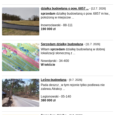
działka budowlana o pow. 6857 ...
- [12.7. 2026]
sprzedam
działkę budowlaną o pow. 6857 m kw.,
położoną w miejscow ...
Inowrocławski - 88-111
190 000 zł
Sprzedam działkę budowlaną
- [11.7. 2026]
Witam
sprzedam
działkę budowlaną w dobrej
lokalizacji słoneczną z ...
Nowotarski - 34-400
W tekście
Leśno-budowlana
- [9.7. 2026]
Pada deszcz , w tym rejonie tylko podlewa nie
zalewa.Atrakcy ...
Legionowski - 05-140
380 000 zł