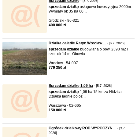
Sprzedam działkę
- [8.7. 2026]
sprzedam
działkę usługowo Inwestycyjna 2000m.
Wymiary ok 35 na 60 ...
Grodziski - 96-321
400 000 zł
Dzialka osiedle Ratyn Wroclaw ...
- [6.7. 2026]
sprzedam
dzialke
budowlana o pow. 2398 m2 i
szer. ok 14 m. Obowia ...
Wrocław - 54-007
779 350 zł
Sprzedam działkę 1.09 ha
- [5.7. 2026]
sprzedam
działkę 1,09 ha 15 km za Nidzica .
Działka ładnie położ ...
Warszawa - 02-665
150 000 zł
Ogródek działkowy.ROD WYPOCZYN ...
- [3.7.
2026]