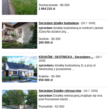
Sochaczewski - 96-500
1 664 210 zł
Sprzedam działkę budowlaną
- [20.7. 2026]
sprzedam
działkę budowlaną w centrum Lipinek
32ary.Na działce prą ...
Gorlicki - 38-305
265 000 zł
KRAKÓW - SKOTNICKA - Sprzedamy ...
- [20.7.
2026]
sprzedam
y działkę budowlaną 11 a przy ul
Skotnickiej z pozwolenie ...
Kraków - 30-394
950 000 zł
Sprzedam Działkę rekreacyjną
- [16.7. 2026]
sprzedam
Działkę rekreacyjną znajduje się ona
pod Poznaniem bardz ...
Poznański - 62-002